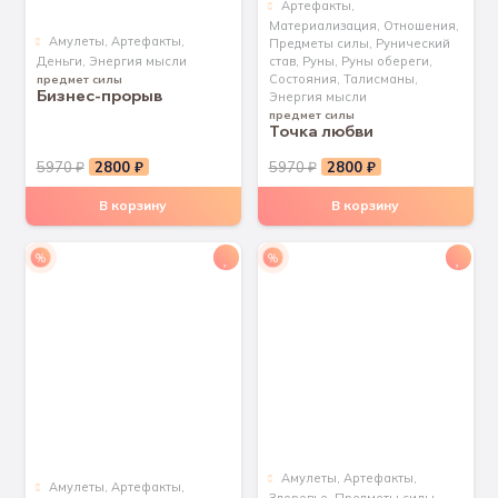
Артефакты
,
Материализация
,
Отношения
,
Aмулеты
,
Артефакты
,
Предметы силы
,
Рунический
Деньги
,
Энергия мысли
став
,
Руны
,
Руны обереги
,
Состояния
,
Талисманы
,
предмет силы
Бизнес-прорыв
Энергия мысли
предмет силы
Точка любви
Первоначальная
Текущая
Первоначальная
Текущая
5970
₽
2800
₽
5970
₽
2800
₽
цена
цена:
цена
цена:
В корзину
В корзину
составляла
2800 ₽.
составляла
2800 ₽.
5970 ₽.
5970 ₽.
%
%
Aмулеты
,
Артефакты
,
Aмулеты
,
Артефакты
,