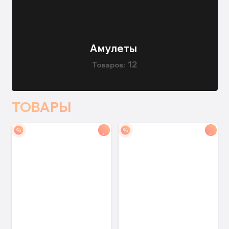
Aмулеты
12
ТОВАРЫ
%
%