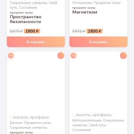
Сакральные символы
,
Свой
Отношения
,
Предметы силы
путь
,
Состояния
предмет силы
Магнетизм
предмет силы
Пространство
безопасности
Первоначальная
Текущая
Первоначальная
Текущая
5970
₽
2800
₽
5970
₽
2800
₽
цена
цена:
цена
цена:
В корзину
В корзину
составляла
2800 ₽.
составляла
2800 ₽.
5970 ₽.
5970 ₽.
%
%
Aмулеты
,
Артефакты
,
Aмулеты
,
Артефакты
,
Материализация
,
Сакральные
Деньги
,
Предметы силы
,
символы
,
Свой путь
,
Сакральные символы
Состояния
предмет силы