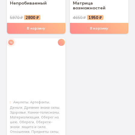
Непробиваемый
Матрица
возможностей
Первоначальная
Текущая
Первоначальная
Текущая
5970
₽
2800
₽
4650
₽
1950
₽
цена
цена:
цена
цена:
В корзину
В корзину
составляла
2800 ₽.
составляла
1950 ₽.
5970 ₽.
4650 ₽.
%
Aмулеты
,
Артефакты
,
Деньги
,
Древние знаки силы
,
Здоровье
,
Камни-талисманы
,
Материализация
,
Оберег на
шею
,
Обереги
,
Обереги-
знаки: защита и сила
,
Отношения
,
Предметы силы
,