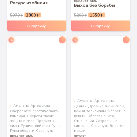
предмет силы
Ресурс изобилия
Выход без борьбы
Первоначальная
Текущая
Первоначальная
Текущая
5970
₽
2800
₽
5200
₽
1550
₽
цена
цена:
цена
цена:
В корзину
В корзину
составляла
2800 ₽.
составляла
1550 ₽.
5970 ₽.
5200 ₽.
%
%
Aмулеты
,
Артефакты
,
Aмулеты
,
Артефакты
,
Деньги
,
Древние знаки силы
,
Оберег от энергетического
Камни-талисманы
,
Оберег на
вампира
,
Обереги-знаки:
деньги
,
Оберег на шею
,
защита и сила
,
Предметы
Отношения
,
Сакральные
силы
,
Рунический став
,
Руны
,
символы
,
Свой путь
,
Энергия
Руны обереги
,
Свой путь
мысли
предмет силы
амулет