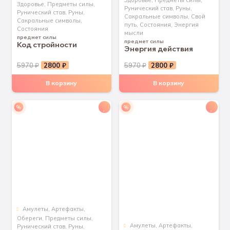
Здоровье
,
Предметы силы
,
Здоровье
,
Предметы силы
,
Рунический став
,
Руны
,
Рунический став
,
Руны
,
Сакральные символы
,
Свой
Сакральные символы
,
путь
,
Состояния
,
Энергия
Состояния
мысли
предмет силы
предмет силы
Код стройности
Энергия действия
Первоначальная
Текущая
Первоначальная
Текущая
5970
₽
2800
₽
5970
₽
2800
₽
цена
цена:
цена
цена:
В корзину
В корзину
составляла
2800 ₽.
составляла
2800 ₽.
5970 ₽.
5970 ₽.
%
%
Aмулеты
,
Артефакты
,
Обереги
,
Предметы силы
,
Aмулеты
,
Артефакты
,
Рунический став
,
Руны
,