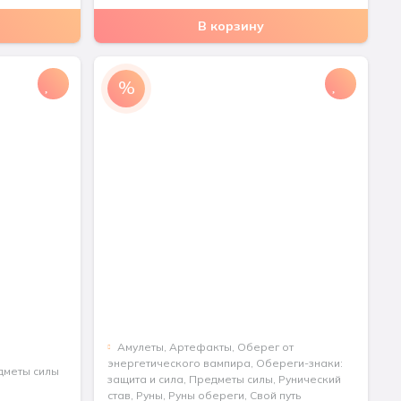
цена
цена:
В корзину
составляла
2800 ₽.
5970 ₽.
%
Aмулеты
,
Артефакты
,
Оберег от
энергетического вампира
,
Обереги-знаки:
дметы силы
защита и сила
,
Предметы силы
,
Рунический
став
,
Руны
,
Руны обереги
,
Свой путь