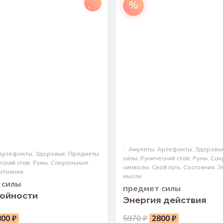
%
Aмулеты
,
Артефакты
,
Здоровь
Артефакты
,
Здоровье
,
Предметы
силы
,
Рунический став
,
Руны
,
Сак
еский став
,
Руны
,
Сакральные
символы
,
Свой путь
,
Состояния
,
Э
стояния
мысли
 силы
предмет силы
ройности
Энергия действия
рвоначальная
Текущая
Первоначальная
Текущая
800
₽
5970
₽
2800
₽