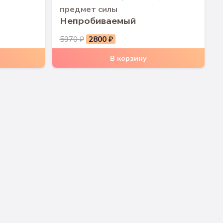
предмет силы
Непробиваемый
Первоначальная
Текущая
5970
₽
2800
₽
цена
цена:
В корзину
составляла
2800 ₽.
5970 ₽.