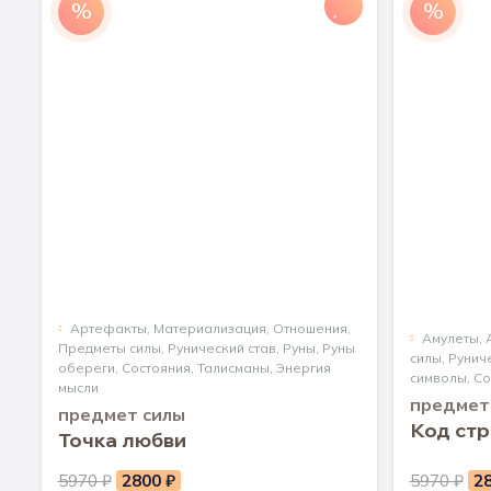
%
%
Артефакты
,
Материализация
,
Отношения
,
Aмулеты
,
Предметы силы
,
Рунический став
,
Руны
,
Руны
силы
,
Рунич
обереги
,
Состояния
,
Талисманы
,
Энергия
символы
,
Со
мысли
предмет
предмет силы
Код ст
Точка любви
Первоначальная
Текущая
Пе
5970
₽
2800
₽
5970
₽
2