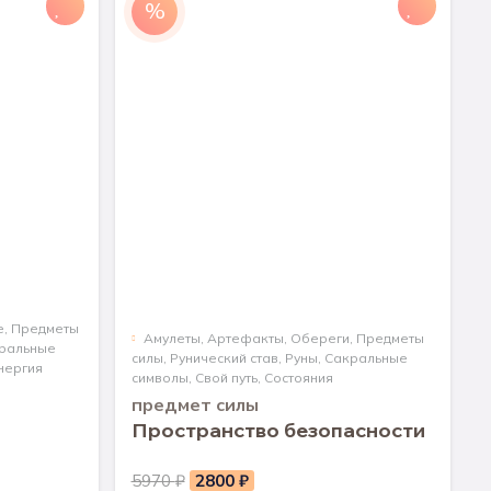
%
е
,
Предметы
Aмулеты
,
Артефакты
,
Обереги
,
Предметы
ральные
силы
,
Рунический став
,
Руны
,
Сакральные
нергия
символы
,
Свой путь
,
Состояния
предмет силы
Пространство безопасности
Первоначальная
Текущая
5970
₽
2800
₽